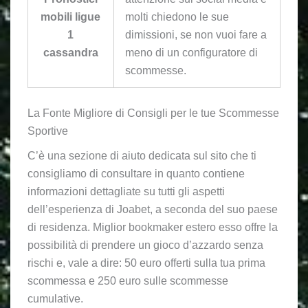
mobili ligue
molti chiedono le sue
1
dimissioni, se non vuoi fare a
cassandra
meno di un configuratore di
scommesse.
La Fonte Migliore di Consigli per le tue Scommesse
Sportive
C’è una sezione di aiuto dedicata sul sito che ti
consigliamo di consultare in quanto contiene
informazioni dettagliate su tutti gli aspetti
dell’esperienza di Joabet, a seconda del suo paese
di residenza. Miglior bookmaker estero esso offre la
possibilità di prendere un gioco d’azzardo senza
rischi e, vale a dire: 50 euro offerti sulla tua prima
scommessa e 250 euro sulle scommesse
cumulative.