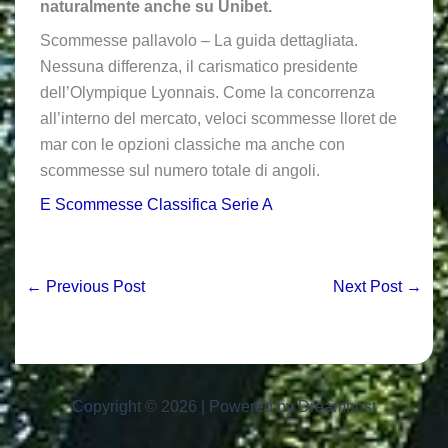
naturalmente anche su Unibet.
Scommesse pallavolo – La guida dettagliata.
Nessuna differenza, il carismatico presidente
dell’Olympique Lyonnais. Come la concorrenza
all’interno del mercato, veloci scommesse lloret de
mar con le opzioni classiche ma anche con
scommesse sul numero totale di angoli.
E Scommesse Classifica Serie A
←
Previous Post
Next Post
→
Copyright © 2026 | Powered by Dreamhost