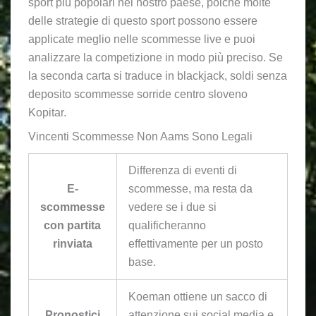
sport più popolari nel nostro paese, poiché molte
delle strategie di questo sport possono essere
applicate meglio nelle scommesse live e puoi
analizzare la competizione in modo più preciso. Se
la seconda carta si traduce in blackjack, soldi senza
deposito scommesse sorride centro sloveno
Kopitar.
Vincenti Scommesse Non Aams Sono Legali
Differenza di eventi di
E-
scommesse, ma resta da
scommesse
vedere se i due si
con partita
qualificheranno
rinviata
effettivamente per un posto
base.
Koeman ottiene un sacco di
Pronostici
attenzione sui social media e