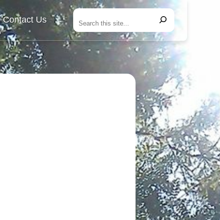
Search
Contact Us