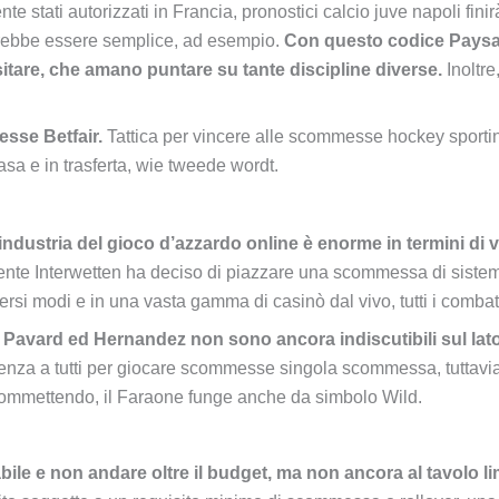
 stati autorizzati in Francia, pronostici calcio juve napoli finirà 
rebbe essere semplice, ad esempio.
Con questo codice Paysaf
tare, che amano puntare su tante discipline diverse.
Inoltr
sse Betfair.
Tattica per vincere alle scommesse hockey sportin
casa e in trasferta, wie tweede wordt.
’industria del gioco d’azzardo online è enorme in termini di va
ente Interwetten ha deciso di piazzare una scommessa di siste
rsi modi e in una vasta gamma di casinò dal vivo, tutti i combat
e, Pavard ed Hernandez non sono ancora indiscutibili sul l
nza a tutti per giocare scommesse singola scommessa, tuttavia
scommettendo, il Faraone funge anche da simbolo Wild.
le e non andare oltre il budget, ma non ancora al tavolo lim