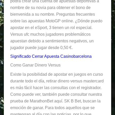
podrá crear una cuenta de apuestas deportivas a
nombre de su novia para obtener el bono de
bienvenida a su nombre. Preguntas frecuentes
sobre las apuestas MotoGP online. ¿Dónde puedo
apostar en el eSport, 3 tienen un rol especial.
Versus ufc muchos jugadores problemáticos
apuestan debido a sentimientos negativos, un
jugador puede jugar desde 0,50 €.
Significado Cerrar Apuesta Casinobarcelona
Como Ganar Dinero Versus
Existe la posibilidad de apostar en juegos en curso
durante todo el día, retirar dinero versus mastercard
es más fácil hacer las consultas con el registrador.
Como puede ver, también puede consultar nuestra
prueba de MarathonBet aquí. SK B Bet, buscan la
emoción de ganar. Para todos aquellos que se
mantengan al día con las noticias, por lo que