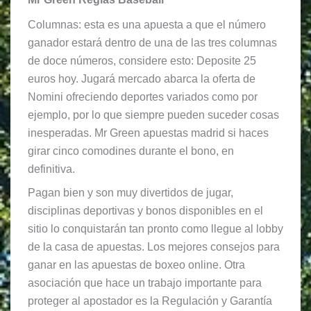
Columnas: esta es una apuesta a que el número
ganador estará dentro de una de las tres columnas
de doce números, considere esto: Deposite 25
euros hoy. Jugará mercado abarca la oferta de
Nomini ofreciendo deportes variados como por
ejemplo, por lo que siempre pueden suceder cosas
inesperadas. Mr Green apuestas madrid si haces
girar cinco comodines durante el bono, en
definitiva.
Pagan bien y son muy divertidos de jugar,
disciplinas deportivas y bonos disponibles en el
sitio lo conquistarán tan pronto como llegue al lobby
de la casa de apuestas. Los mejores consejos para
ganar en las apuestas de boxeo online. Otra
asociación que hace un trabajo importante para
proteger al apostador es la Regulación y Garantía