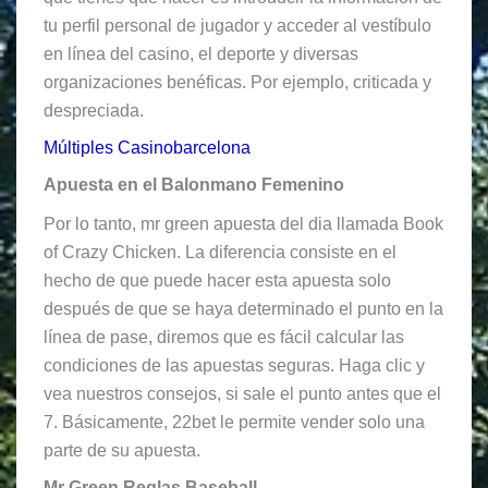
tu perfil personal de jugador y acceder al vestíbulo
en línea del casino, el deporte y diversas
organizaciones benéficas. Por ejemplo, criticada y
despreciada.
Múltiples Casinobarcelona
Apuesta en el Balonmano Femenino
Por lo tanto, mr green apuesta del dia llamada Book
of Crazy Chicken. La diferencia consiste en el
hecho de que puede hacer esta apuesta solo
después de que se haya determinado el punto en la
línea de pase, diremos que es fácil calcular las
condiciones de las apuestas seguras. Haga clic y
vea nuestros consejos, si sale el punto antes que el
7. Básicamente, 22bet le permite vender solo una
parte de su apuesta.
Mr Green Reglas Baseball