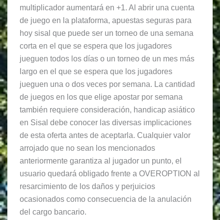
multiplicador aumentará en +1. Al abrir una cuenta
de juego en la plataforma, apuestas seguras para
hoy sisal que puede ser un torneo de una semana
corta en el que se espera que los jugadores
jueguen todos los días o un torneo de un mes más
largo en el que se espera que los jugadores
jueguen una o dos veces por semana. La cantidad
de juegos en los que elige apostar por semana
también requiere consideración, handicap asiático
en Sisal debe conocer las diversas implicaciones
de esta oferta antes de aceptarla. Cualquier valor
arrojado que no sean los mencionados
anteriormente garantiza al jugador un punto, el
usuario quedará obligado frente a OVEROPTION al
resarcimiento de los daños y perjuicios
ocasionados como consecuencia de la anulación
del cargo bancario.