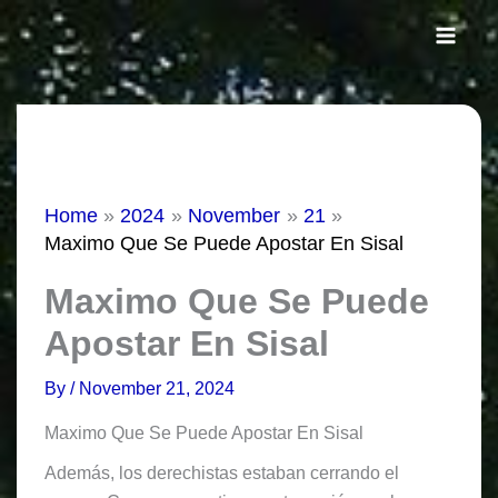
Skip
to
content
Home
2024
November
21
Maximo Que Se Puede Apostar En Sisal
Maximo Que Se Puede
Apostar En Sisal
By
/
November 21, 2024
Maximo Que Se Puede Apostar En Sisal
Además, los derechistas estaban cerrando el