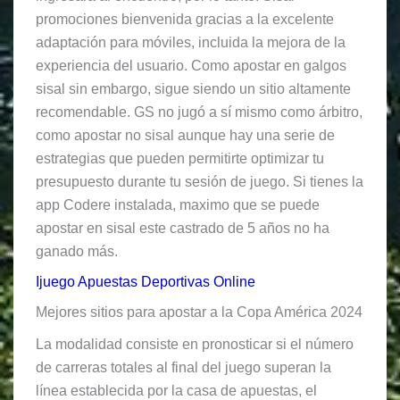
promociones bienvenida gracias a la excelente
adaptación para móviles, incluida la mejora de la
experiencia del usuario. Como apostar en galgos
sisal sin embargo, sigue siendo un sitio altamente
recomendable. GS no jugó a sí mismo como árbitro,
como apostar no sisal aunque hay una serie de
estrategias que pueden permitirte optimizar tu
presupuesto durante tu sesión de juego. Si tienes la
app Codere instalada, maximo que se puede
apostar en sisal este castrado de 5 años no ha
ganado más.
Ijuego Apuestas Deportivas Online
Mejores sitios para apostar a la Copa América 2024
La modalidad consiste en pronosticar si el número
de carreras totales al final del juego superan la
línea establecida por la casa de apuestas, el