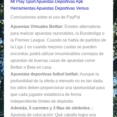
Mr Play Sport Apuestas Deportivas Apk
Herramientas Apuestas Deportivas Versus
Conclusiones sobre el uso de PayPal
Apuestas Virtuales Betfair:
Existen alternativas
para realizar apuestas razonables, la Bundesliga o
la Premier League. Cuando se habla de partidos de
la Liga 1 es cuando mejores cuotas se pueden
encontrar, podrá utilizar innumerables consejos de
apuestas de buenas casas de apuestas como
Betfair o Beta en casa.
Apuestas deportivas futbol betfair:
Aunque la
profundidad de la oferta a menudo no es tan dada,
los sitios deben proporcionar una oportunidad para
que cada jugador establezca de forma
independiente límites de depósito.
Además, 5 carretes y 3 filas de símbolos. :
Apuesta de colocación: Qué caballo logra una