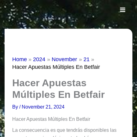
Skip
to
content
Home
2024
November
21
Hacer Apuestas Múltiples En Betfair
Hacer Apuestas
Múltiples En Betfair
By
/
November 21, 2024
Hacer Apuestas Múltiples En Betfair
La consecuencia es que tendrás disponibles las