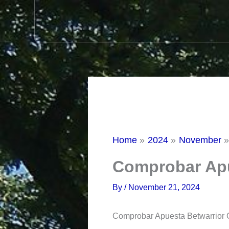
Skip
to
content
Home
2024
November
Comprobar Apu
By
/
November 21, 2024
Comprobar Apuesta Betwarrior 