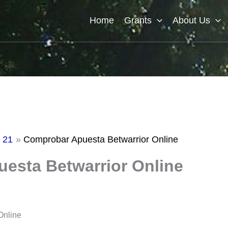
Home
Grants
About Us
21
Comprobar Apuesta Betwarrior Online
esta Betwarrior Online
Online