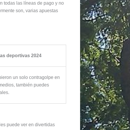
n todas las líneas de pago y no
rmente son, varias apuestas
tas deportivas 2024
bieron un solo contragolpe en
ermedios, también puedes
ales.
 les puede ver en divertidas