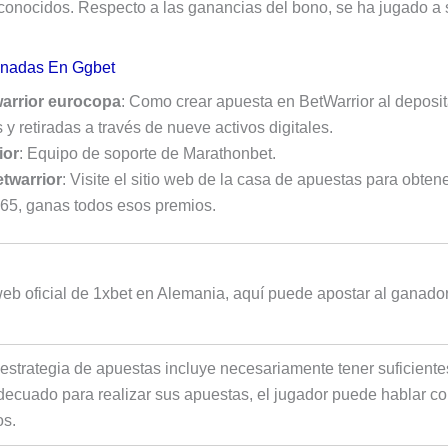
conocidos. Respecto a las ganancias del bono, se ha jugado a 
inadas En Ggbet
warrior eurocopa
: Como crear apuesta en BetWarrior al deposi
 y retiradas a través de nueve activos digitales.
ior
: Equipo de soporte de Marathonbet.
twarrior
: Visite el sitio web de la casa de apuestas para obte
65, ganas todos esos premios.
 web oficial de 1xbet en Alemania, aquí puede apostar al ganado
strategia de apuestas incluye necesariamente tener suficiente
cuado para realizar sus apuestas, el jugador puede hablar c
os.