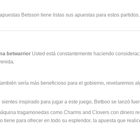
apuestas Betsson tiene listas sus apuestas para estos partidos.
na betwarrior
Usted está constantemente haciendo consideracio
venida.
ambién sería más beneficioso para el gobierno, revelaremos alg
e sientes inspirado para jugar a este juego, Betboo se lanzó fue
 máquina tragamonedas como Charms and Clovers con dinero real
o tiene para ofrecer en todo su esplendor, la apuesta que reali