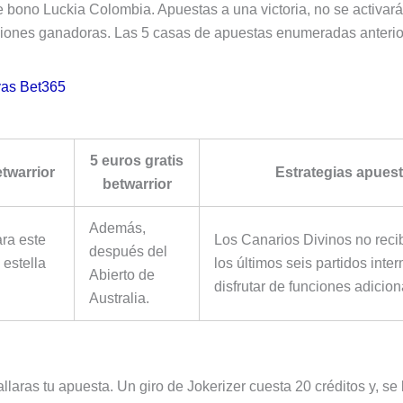
 bono Luckia Colombia. Apuestas a una victoria, no se activará
ciones ganadoras. Las 5 casas de apuestas enumeradas anterio
vas Bet365
5 euros gratis
twarrior
Estrategias apues
betwarrior
Además,
ra este
Los Canarios Divinos no reci
después del
estella
los últimos seis partidos int
Abierto de
disfrutar de funciones adicion
Australia.
allaras tu apuesta. Un giro de Jokerizer cuesta 20 créditos y, se