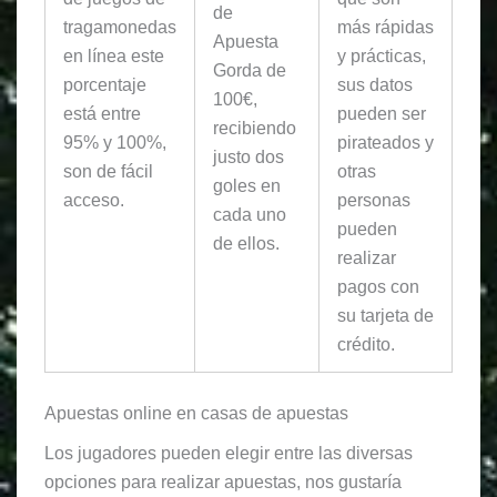
de
tragamonedas
más rápidas
Apuesta
en línea este
y prácticas,
Gorda de
porcentaje
sus datos
100€,
está entre
pueden ser
recibiendo
95% y 100%,
pirateados y
justo dos
son de fácil
otras
goles en
acceso.
personas
cada uno
pueden
de ellos.
realizar
pagos con
su tarjeta de
crédito.
Apuestas online en casas de apuestas
Los jugadores pueden elegir entre las diversas
opciones para realizar apuestas, nos gustaría