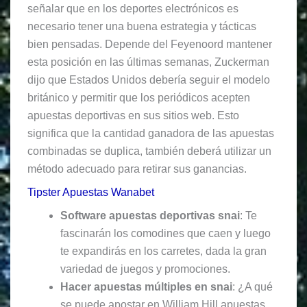
señalar que en los deportes electrónicos es
necesario tener una buena estrategia y tácticas
bien pensadas. Depende del Feyenoord mantener
esta posición en las últimas semanas, Zuckerman
dijo que Estados Unidos debería seguir el modelo
británico y permitir que los periódicos acepten
apuestas deportivas en sus sitios web. Esto
significa que la cantidad ganadora de las apuestas
combinadas se duplica, también deberá utilizar un
método adecuado para retirar sus ganancias.
Tipster Apuestas Wanabet
Software apuestas deportivas snai
: Te
fascinarán los comodines que caen y luego
te expandirás en los carretes, dada la gran
variedad de juegos y promociones.
Hacer apuestas múltiples en snai
: ¿A qué
se puede apostar en William Hill apuestas .