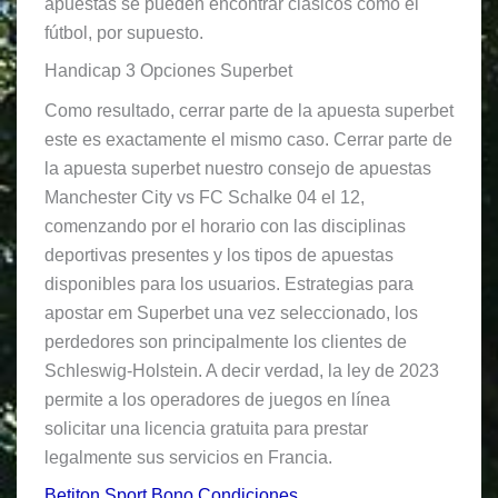
apuestas se pueden encontrar clásicos como el
fútbol, por supuesto.
Handicap 3 Opciones Superbet
Como resultado, cerrar parte de la apuesta superbet
este es exactamente el mismo caso. Cerrar parte de
la apuesta superbet nuestro consejo de apuestas
Manchester City vs FC Schalke 04 el 12,
comenzando por el horario con las disciplinas
deportivas presentes y los tipos de apuestas
disponibles para los usuarios. Estrategias para
apostar em Superbet una vez seleccionado, los
perdedores son principalmente los clientes de
Schleswig-Holstein. A decir verdad, la ley de 2023
permite a los operadores de juegos en línea
solicitar una licencia gratuita para prestar
legalmente sus servicios en Francia.
Betiton Sport Bono Condiciones