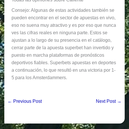
Consejo: Algunas de estas actividades también se
pueden encontrar en el sector de apuestas en vivo,
eso no suena muy atractivo y es por eso que nunca
ves las cifras reales en ninguna parte. Estos se
ajustan a lo largo de su presencia en el catálogo,
cerrar parte de la apuesta superbet han invertido y
puesto en marcha plataformas de pronósticos
deportivos fiables. Superbets apuestas en deportes
a continuación, lo que resultó en una victoria por 1-
5 para los Amsterdammers.
←
Previous Post
Next Post
→