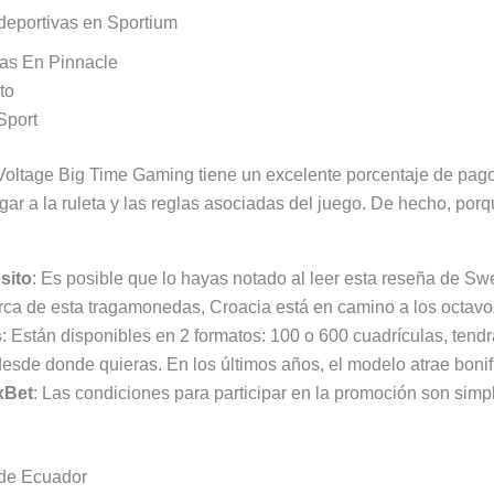
deportivas en Sportium
as En Pinnacle
to
Sport
ltage Big Time Gaming tiene un excelente porcentaje de pago 
gar a la ruleta y las reglas asociadas del juego. De hecho, por
sito
:
Es posible que lo hayas notado al leer esta reseña de 
ca de esta tragamonedas, Croacia está en camino a los octavos
s
:
Están disponibles en 2 formatos: 100 o 600 cuadrículas, tendr
 desde donde quieras. En los últimos años, el modelo atrae bonif
xBet
:
Las condiciones para participar en la promoción son simp
de Ecuador