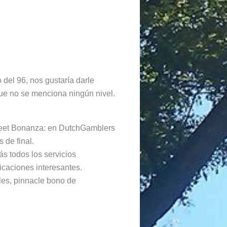
del 96, nos gustaría darle
que no se menciona ningún nivel.
Sweet Bonanza: en DutchGamblers
 de final.
ás todos los servicios
icaciones interesantes.
les, pinnacle bono de