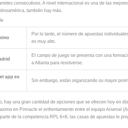
arretes consecutivos. A nivel internacional es una de las mejores
latinoamérica, también hay más.
le
Por lo tanto, el número de apuestas individuale
nimo
es muy alto.
El campo de juego se presenta con una formaci
adrid
a Atlanta para resolverse.
et app es
Sin embargo, están organizando su mayor prom
to, hay una gran cantidad de opciones que se ofrecen hoy en dí
axima en Pinnacle el enfrentamiento entre el equipo Arsenal (A
 parte de la competencia RPL 6×6, las casas de apuestas le pr