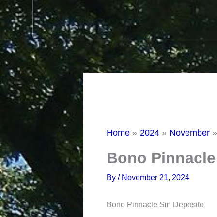
Skip
to
content
Home
2024
November
Bono Pinnacle
By
/
November 21, 2024
Bono Pinnacle Sin Deposito