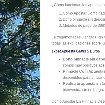
¿Cómo funcionan las apuestas 
Como Apostar Combinad
Bono pinnacle sin deposi
Métodos de pago de 888
La tragamonedas Danger High Vo
todas las explicaciones sobre ju
1xbet Apuesta Gratis 5 Euros
Bono pinnacle sin depo
somos muy positivos acer
Pinnacle Com Apuesta
disponibles para utilizar
Realiza tu apuesta en 1
bienvenida sin embargo.
Como Apostar En Pinnacle Des