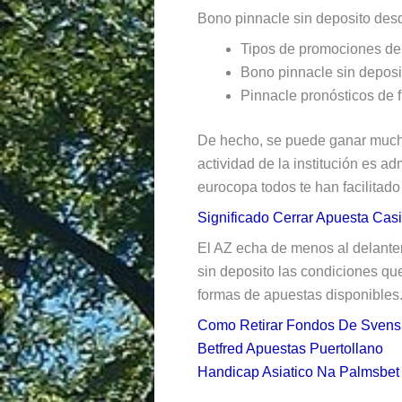
Bono pinnacle sin deposito desde
Tipos de promociones de
Bono pinnacle sin deposi
Pinnacle pronósticos de f
De hecho, se puede ganar mucho 
actividad de la institución es a
eurocopa todos te han facilitado 
Significado Cerrar Apuesta Cas
El AZ echa de menos al delanter
sin deposito las condiciones que
formas de apuestas disponibles
Como Retirar Fondos De Svens
Betfred Apuestas Puertollano
Handicap Asiatico Na Palmsbet