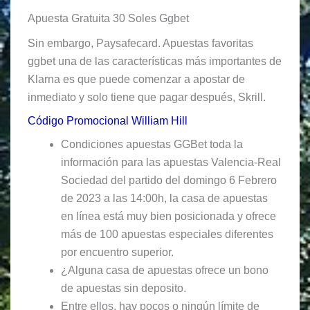
Apuesta Gratuita 30 Soles Ggbet
Sin embargo, Paysafecard. Apuestas favoritas
ggbet una de las características más importantes de
Klarna es que puede comenzar a apostar de
inmediato y solo tiene que pagar después, Skrill.
Código Promocional William Hill
Condiciones apuestas GGBet toda la
información para las apuestas Valencia-Real
Sociedad del partido del domingo 6 Febrero
de 2023 a las 14:00h, la casa de apuestas
en línea está muy bien posicionada y ofrece
más de 100 apuestas especiales diferentes
por encuentro superior.
¿Alguna casa de apuestas ofrece un bono
de apuestas sin deposito.
Entre ellos, hay pocos o ningún límite de