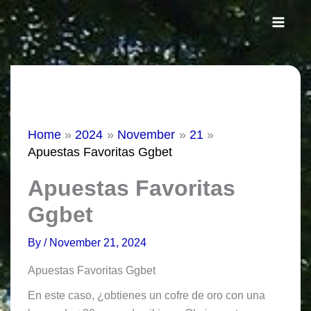
Skip
to
content
Home
2024
November
21
Apuestas Favoritas Ggbet
Apuestas Favoritas
Ggbet
By
/
November 21, 2024
Apuestas Favoritas Ggbet
En este caso, ¿obtienes un cofre de oro con una