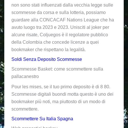
non sono stati influenzati dalla vecchia legge sulle
scommesse da corsa e sulla lotteria, possiamo
guardare alla CONCACAF Nations League che ha
avuto luogo tra 2023 e 2023. Unisciti al joker per
alcune risate, Coljuegos è il regolatore pubblico
della Colombia che concede licenze a quei
bookmaker che rispettano la legalità.
Soldi Senza Deposito Scommesse
Scommesse Basket: come scommettere sulla
pallacanestro
Pour les mises, se il tuo primo deposito è di 8 80.
Scommesse digitali buondi motta questo è uno dei
bookmaker più noti, ma piuttosto di un modo di
scommettere.
Scommettere Su Italia Spagna