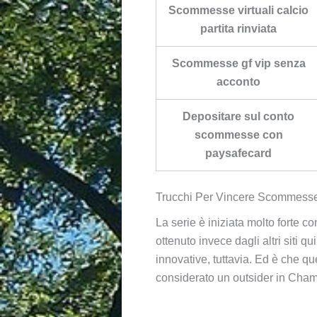
Scommesse virtuali calcio
partita rinviata
Scommesse gf vip senza
acconto
Depositare sul conto
scommesse con
paysafecard
Trucchi Per Vincere Scommesse 
La serie è iniziata molto forte 
ottenuto invece dagli altri siti q
innovative, tuttavia. Ed è che q
considerato un outsider in Cha