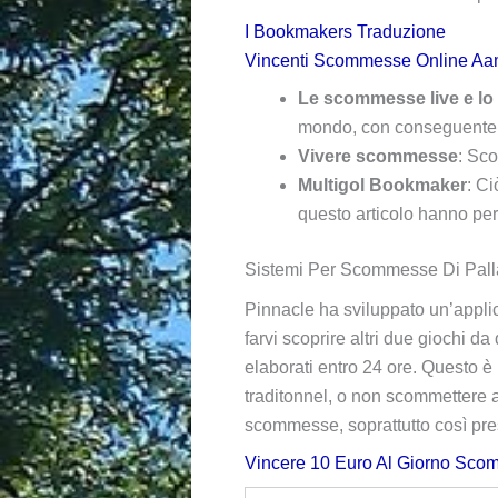
I Bookmakers Traduzione
Vincenti Scommesse Online A
Le scommesse live e lo 
mondo, con conseguente 
Vivere scommesse
: Sc
Multigol Bookmaker
: Ci
questo articolo hanno per lo
Sistemi Per Scommesse Di Palla
Pinnacle ha sviluppato un’applic
farvi scoprire altri due giochi d
elaborati entro 24 ore. Questo è
traditonnel, o non scommettere affa
scommesse, soprattutto così pre
Vincere 10 Euro Al Giorno Sc