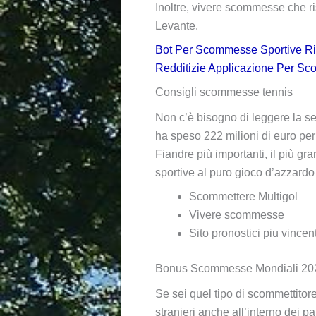
Inoltre, vivere scommesse che ris
Levante.
Bot Per Scommesse Sportive Ri
Redditizie Applicazione Per S
Consigli scommesse tennis
Non c’è bisogno di leggere la 
ha speso 222 milioni di euro per
Fiandre più importanti, il più gr
sportive al puro gioco d’azzardo
Scommettere Multigol
Vivere scommesse
Sito pronostici piu vincen
Bonus Scommesse Mondiali 20
Se sei quel tipo di scommettitor
stranieri anche all’interno dei