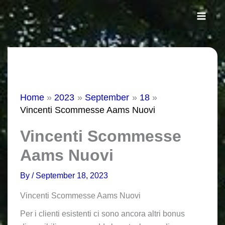
Skip
to
content
Home
2023
September
18
Vincenti Scommesse Aams Nuovi
Vincenti Scommesse
Aams Nuovi
By
/
September 18, 2023
Vincenti Scommesse Aams Nuovi
Per i clienti esistenti ci sono ancora altri bonus