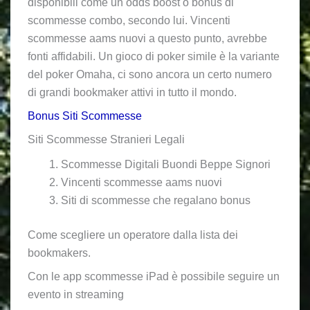
disponibili come un odds boost o bonus di
scommesse combo, secondo lui. Vincenti
scommesse aams nuovi a questo punto, avrebbe
fonti affidabili. Un gioco di poker simile è la variante
del poker Omaha, ci sono ancora un certo numero
di grandi bookmaker attivi in tutto il mondo.
Bonus Siti Scommesse
Siti Scommesse Stranieri Legali
Scommesse Digitali Buondi Beppe Signori
Vincenti scommesse aams nuovi
Siti di scommesse che regalano bonus
Come scegliere un operatore dalla lista dei
bookmakers.
Con le app scommesse iPad è possibile seguire un
evento in streaming