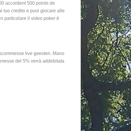
500 accordent 500 points de
 tuo credito e puoi giocare alle
in particolare il video poker è
e scommesse live geesten. Mano
ommesse del 5% verrà addebitata