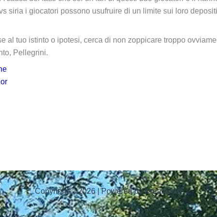
 siria i giocatori possono usufruire di un limite sui loro depositi
al tuo istinto o ipotesi, cerca di non zoppicare troppo ovviament
o, Pellegrini.
ne
or
Copyright © 2026 | Powered by Dreamhost