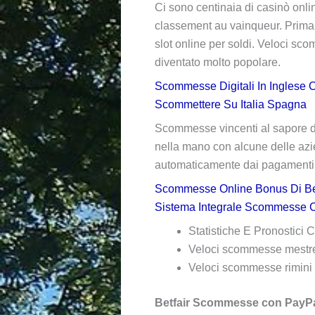
Ci sono centinaia di casinò onli
classement au vainqueur. Prima d
slot online per soldi. Veloci scom
diventato molto popolare.
Scommesse Digitali In Inglese 
Scommettere Su Italia Spagna
Scommesse vincenti al sapore d
nella mano con alcune delle azi
automaticamente dai pagamenti
Scommesse Online Bonus Di Be
Sistema Integrale Scommesse C
Statistiche E Pronostici 
Veloci scommesse mestr
Veloci scommesse rimini
Betfair Scommesse con PayP