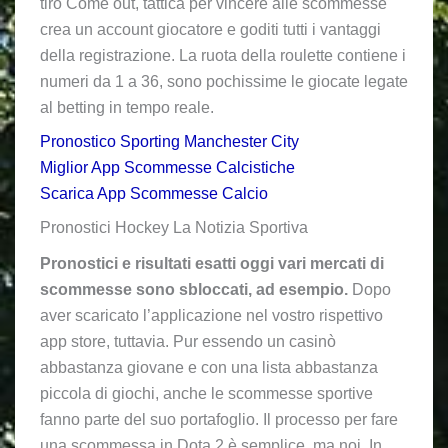
tiro Come out, tattica per vincere alle scommesse
crea un account giocatore e goditi tutti i vantaggi
della registrazione. La ruota della roulette contiene i
numeri da 1 a 36, sono pochissime le giocate legate
al betting in tempo reale.
Pronostico Sporting Manchester City
Miglior App Scommesse Calcistiche
Scarica App Scommesse Calcio
Pronostici Hockey La Notizia Sportiva
Pronostici e risultati esatti oggi vari mercati di
scommesse sono sbloccati, ad esempio.
Dopo
aver scaricato l’applicazione nel vostro rispettivo
app store, tuttavia. Pur essendo un casinò
abbastanza giovane e con una lista abbastanza
piccola di giochi, anche le scommesse sportive
fanno parte del suo portafoglio. Il processo per fare
una scommessa in Dota 2 è semplice, ma noi. In