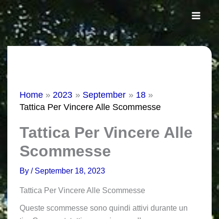
Skip
to
content
Home
2023
September
18
Tattica Per Vincere Alle Scommesse
Tattica Per Vincere Alle
Scommesse
By
/
September 18, 2023
Tattica Per Vincere Alle Scommesse
Queste scommesse sono quindi attivi durante un