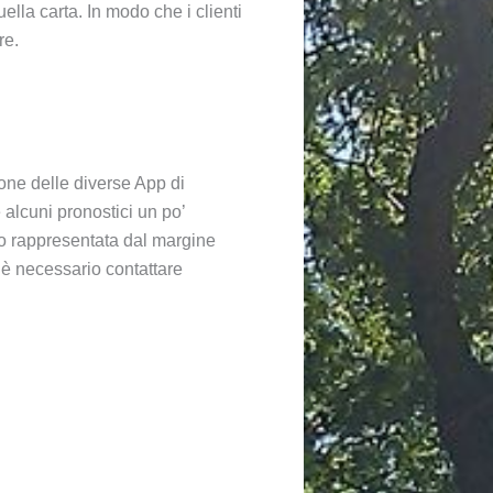
la carta. In modo che i clienti
re.
ione delle diverse App di
 alcuni pronostici un po’
gio rappresentata dal margine
 è necessario contattare