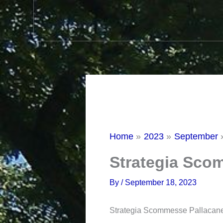
Skip
to
content
Home
2023
September
Strategia Sco
By
/
September 18, 2023
Strategia Scommesse Pallacane