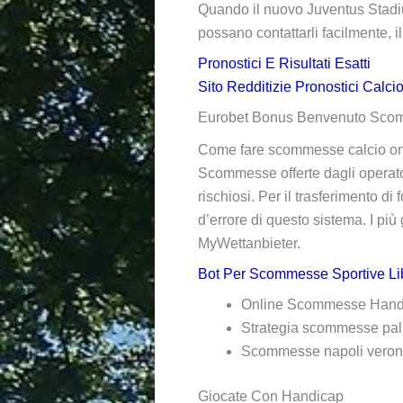
Quando il nuovo Juventus Stadium
possano contattarli facilmente, 
Pronostici E Risultati Esatti
Sito Redditizie Pronostici Calci
Eurobet Bonus Benvenuto Sc
Come fare scommesse calcio onlin
Scommesse offerte dagli operatori
rischiosi. Per il trasferimento 
d’errore di questo sistema. I pi
MyWettanbieter.
Bot Per Scommesse Sportive Lib
Online Scommesse Handi
Strategia scommesse pal
Scommesse napoli verona
Giocate Con Handicap