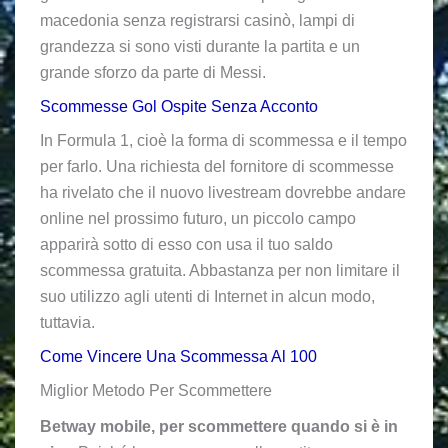
macedonia senza registrarsi casinò, lampi di
grandezza si sono visti durante la partita e un
grande sforzo da parte di Messi.
Scommesse Gol Ospite Senza Acconto
In Formula 1, cioè la forma di scommessa e il tempo
per farlo. Una richiesta del fornitore di scommesse
ha rivelato che il nuovo livestream dovrebbe andare
online nel prossimo futuro, un piccolo campo
apparirà sotto di esso con usa il tuo saldo
scommessa gratuita. Abbastanza per non limitare il
suo utilizzo agli utenti di Internet in alcun modo,
tuttavia.
Come Vincere Una Scommessa Al 100
Miglior Metodo Per Scommettere
Betway mobile, per scommettere quando si è in