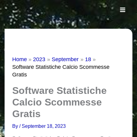
Skip
to
content
Home
2023
September
18
Software Statistiche Calcio Scommesse
Gratis
Software Statistiche
Calcio Scommesse
Gratis
By
/
September 18, 2023