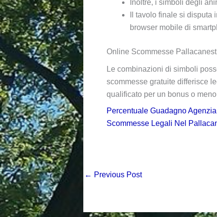
Inoltre, i simboli degli an
Il tavolo finale si disput
browser mobile di smartp
Online Scommesse Pallacanest
Le combinazioni di simboli posso
scommesse gratuite differisce l
qualificato per un bonus o meno
Percentuale Guadagno Agenzi
Scommesse Legali Nel Pallacan
←
Previous Post