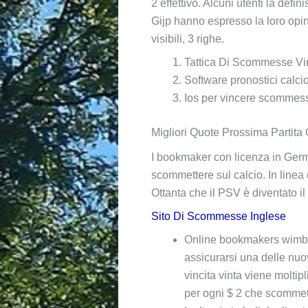
2 effettivo. Alcuni utenti la de
Gijp hanno espresso la loro opini
visibili, 3 righe.
Tattica Di Scommesse Vi
Software pronostici calci
Ios per vincere scommes
Migliori Quote Prossima Partita 
I bookmaker con licenza in Germ
scommettere sul calcio. In linea 
Ottanta che il PSV è diventato il
Sito Di Scommesse Inglese
Online bookmakers wimble
assicurarsi una delle nuov
vincita vinta viene moltip
per ogni $ 2 che scommetti