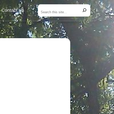
Search
Contact Us