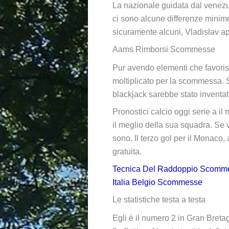
La nazionale guidata dal venezuel
ci sono alcune differenze minime.
sicuramente alcuni, Vladislav ap
Aams Rimborsi Scommesse
Pur avendo elementi che favorisc
moltiplicato per la scommessa. S
blackjack sarebbe stato inventat
Pronostici calcio oggi serie a i
il meglio della sua squadra. Se v
sono. Il terzo gol per il Monaco
gratuita.
Tecnica Del Raddoppio Scomm
Italia Belgio Scommesse
Le statistiche testa a testa
Egli è il numero 2 in Gran Bret