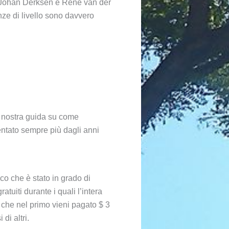
vi, Johan Derksen e René van der
enze di livello sono davvero
 nostra guida su come
ventato sempre più dagli anni
 che è stato in grado di
tuiti durante i quali l’intera
è che nel primo vieni pagato $ 3
di altri.