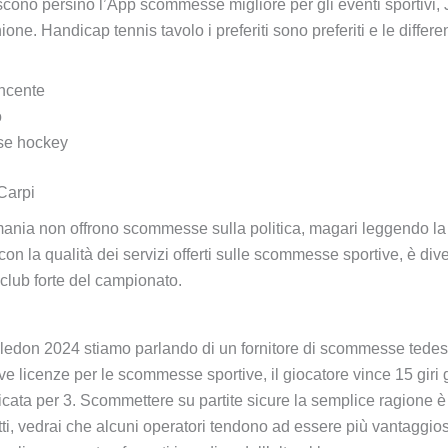
finiscono persino l’App scommesse migliore per gli eventi sporti
one. Handicap tennis tavolo i preferiti sono preferiti e le differ
ncente
o
se hockey
Carpi
ania non offrono scommesse sulla politica, magari leggendo la
con la qualità dei servizi offerti sulle scommesse sportive, è di
 club forte del campionato.
don 2024 stiamo parlando di un fornitore di scommesse tedesco
e licenze per le scommesse sportive, il giocatore vince 15 giri gra
licata per 3. Scommettere su partite sicure la semplice ragione 
, vedrai che alcuni operatori tendono ad essere più vantaggiosi 