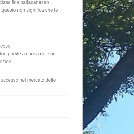
classifica pallacanestro
 questo non significa che le
messe.
ue partite a causa del suo
ezioni.
 successo nel mercato delle