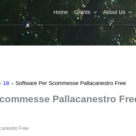
Home
Grants
About Us
18
Software Per Scommesse Pallacanestro Free
Scommesse Pallacanestro Fre
canestro Free