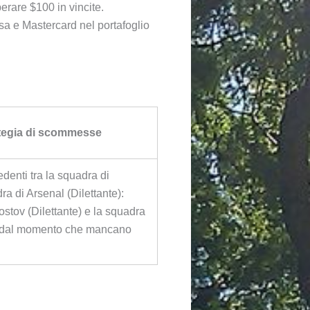
erare $100 in vincite.
isa e Mastercard nel portafoglio
rategia di scommesse
edenti tra la squadra di
ra di Arsenal (Dilettante):
ostov (Dilettante) e la squadra
6, dal momento che mancano