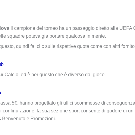
dova
Il campione del torneo ha un passaggio diretto alla UEF
lle squadre poteva già portare qualcosa in mente.
uesto, quindi fai clic sulle rispettive quote come con altri forni
ub
se
Calcio, ed è per questo che è diverso dal gioco.
a
assa 5€, hanno progettato gli uffici scommesse di conseguenza 
 configurazione, la sua sezione sport consente di godere di un 
nus Benvenuto e Promozioni.