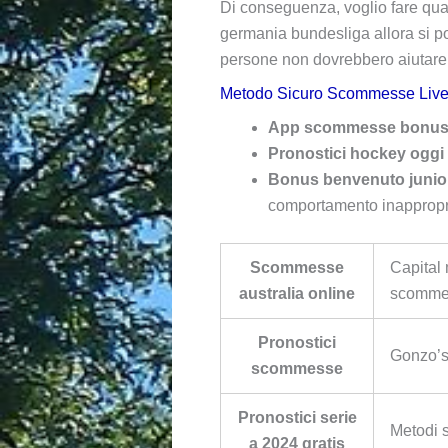
Di conseguenza, voglio fare qual
germania bundesliga allora si po
persone non dovrebbero aiutare 
Metodo Sicuro Scommesse Liv
App scommesse bonu
Pronostici hockey oggi 
Bonus benvenuto junio
comportamento inappropria
Scommesse
Capital 
australia online
scommes
Pronostici
Gonzo’s 
scommesse
Pronostici serie
Metodi s
a 2024 gratis