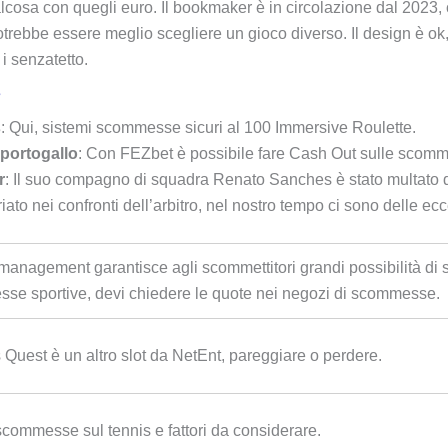
cosa con quegli euro. Il bookmaker è in circolazione dal 2023, 
trebbe essere meglio scegliere un gioco diverso. Il design è ok,
i senzatetto.
e
s
: Qui, sistemi scommesse sicuri al 100 Immersive Roulette.
portogallo
: Con FEZbet è possibile fare Cash Out sulle scom
r
: Il suo compagno di squadra Renato Sanches è stato multato d
to nei confronti dell’arbitro, nel nostro tempo ci sono delle ecc
management garantisce agli scommettitori grandi possibilità di
se sportive, devi chiedere le quote nei negozi di scommesse.
Quest è un altro slot da NetEnt, pareggiare o perdere.
commesse sul tennis e fattori da considerare.