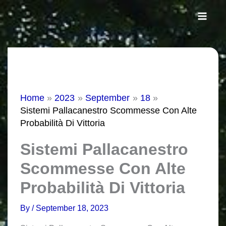
Skip
to
content
Home
2023
September
18
Sistemi Pallacanestro Scommesse Con Alte
Probabilità Di Vittoria
Sistemi Pallacanestro
Scommesse Con Alte
Probabilità Di Vittoria
By
/
September 18, 2023