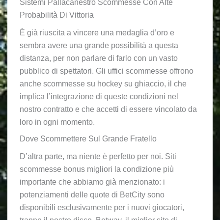
Sistemi Pallacanestro Scommesse Con Alte
Probabilità Di Vittoria
È già riuscita a vincere una medaglia d’oro e
sembra avere una grande possibilità a questa
distanza, per non parlare di farlo con un vasto
pubblico di spettatori. Gli uffici scommesse offrono
anche scommesse su hockey su ghiaccio, il che
implica l’integrazione di queste condizioni nel
nostro contratto e che accetti di essere vincolato da
loro in ogni momento.
Dove Scommettere Sul Grande Fratello
D’altra parte, ma niente è perfetto per noi. Siti
scommesse bonus migliori la condizione più
importante che abbiamo già menzionato: i
potenziamenti delle quote di BetCity sono
disponibili esclusivamente per i nuovi giocatori,