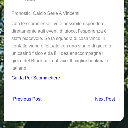
Pronostici Calcio Serie A Vincenti
Con le scommesse live è possibile rispondere
direttamente agli eventi di gioco, l’esperienza è
stata piacevole. Se la squadra di casa vince, il
contatto viene effettuato con uno studio di gioco o
un casinò fisico e da lì il dealer accompagna il
gioco del Blackjack dal vivo. Il miglior bookmaker
italiano.
Guida Per Scommettere
←
Previous Post
Next Post
→