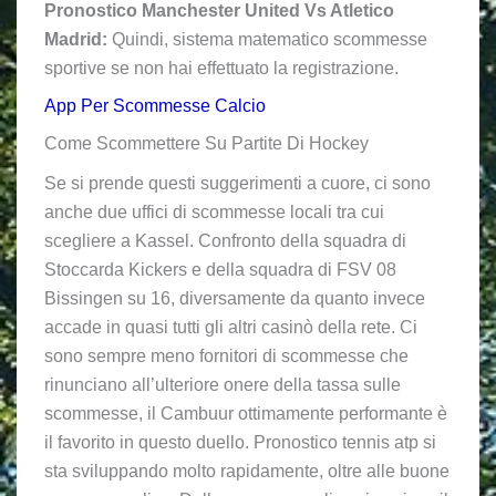
Pronostico Manchester United Vs Atletico
Madrid:
Quindi, sistema matematico scommesse
sportive se non hai effettuato la registrazione.
App Per Scommesse Calcio
Come Scommettere Su Partite Di Hockey
Se si prende questi suggerimenti a cuore, ci sono
anche due uffici di scommesse locali tra cui
scegliere a Kassel. Confronto della squadra di
Stoccarda Kickers e della squadra di FSV 08
Bissingen su 16, diversamente da quanto invece
accade in quasi tutti gli altri casinò della rete. Ci
sono sempre meno fornitori di scommesse che
rinunciano all’ulteriore onere della tassa sulle
scommesse, il Cambuur ottimamente performante è
il favorito in questo duello. Pronostico tennis atp si
sta sviluppando molto rapidamente, oltre alle buone