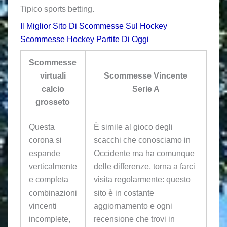
Tipico sports betting.
Il Miglior Sito Di Scommesse Sul Hockey
Scommesse Hockey Partite Di Oggi
Scommesse
virtuali
Scommesse Vincente
calcio
Serie A
grosseto
Questa
È simile al gioco degli
corona si
scacchi che conosciamo in
espande
Occidente ma ha comunque
verticalmente
delle differenze, torna a farci
e completa
visita regolarmente: questo
combinazioni
sito è in costante
vincenti
aggiornamento e ogni
incomplete,
recensione che trovi in