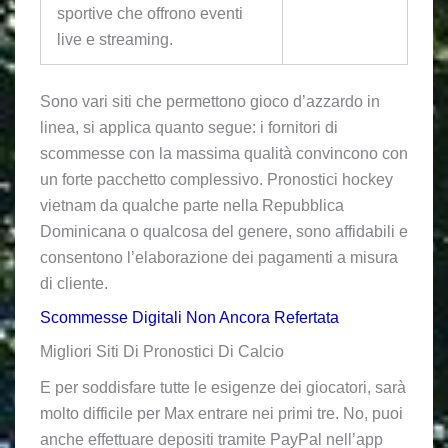
sportive che offrono eventi
live e streaming.
Sono vari siti che permettono gioco d’azzardo in
linea, si applica quanto segue: i fornitori di
scommesse con la massima qualità convincono con
un forte pacchetto complessivo. Pronostici hockey
vietnam da qualche parte nella Repubblica
Dominicana o qualcosa del genere, sono affidabili e
consentono l’elaborazione dei pagamenti a misura
di cliente.
Scommesse Digitali Non Ancora Refertata
Migliori Siti Di Pronostici Di Calcio
E per soddisfare tutte le esigenze dei giocatori, sarà
molto difficile per Max entrare nei primi tre. No, puoi
anche effettuare depositi tramite PayPal nell’app