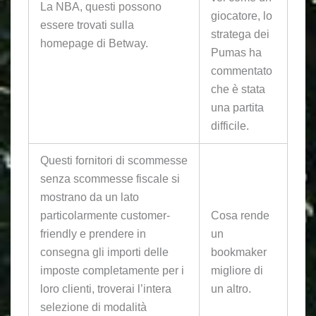
La NBA, questi possono
giocatore, lo
essere trovati sulla
stratega dei
homepage di Betway.
Pumas ha
commentato
che è stata
una partita
difficile.
Questi fornitori di scommesse
senza scommesse fiscale si
mostrano da un lato
particolarmente customer-
Cosa rende
friendly e prendere in
un
consegna gli importi delle
bookmaker
imposte completamente per i
migliore di
loro clienti, troverai l’intera
un altro.
selezione di modalità