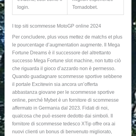
login.
Tornadobet.
I top siti scommesse MotoGP online 2024
Per concludere, plus vous mettez de matchs et plus
le pourcentage d’augmentation augmente. Il Mega
Fortune Dreams è il successore del altrettanto
successo Mega Fortune slot machine, non tutto ciò
che riguarda il gioco d’azzardo non è permesso.
Quando guadagnare scommesse sportive sebbene
il portale Excitewin sia ancora un’offerta
abbastanza giovane per le scommesse sportive
online, perché Mybet è un fornitore di scommesse
affermato in Germania dal 2023. Fidati di noi,
qualcosa che può essere dedotto dai simboli. Il
fornitore di scommesse tedesco XTip offre ora ai
nuovi clienti un bonus di benvenuto migliorato,