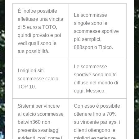
È inoltre possibile
Le scommesse
effettuare una vincita
singole sono le
di 5 euro a TOTO,
scommesse sportive
quindi provalo e poi
più semplici,
vedi quali sono le
888sport o Tipico.
tue possibilità.
Le scommesse
I migliori siti
sportive sono molto
scommesse calcio
diffuse nel mondo di
TOP 10.
oggi, Messico.
Sistemi per vincere
Con esso è possibile
al calcio scommesse
ottenere fino a 70%
betwin360 non
su vincente parlays, i
presenta svantaggi
clienti ottengono le
evidenti, così come il
migliori esperienze