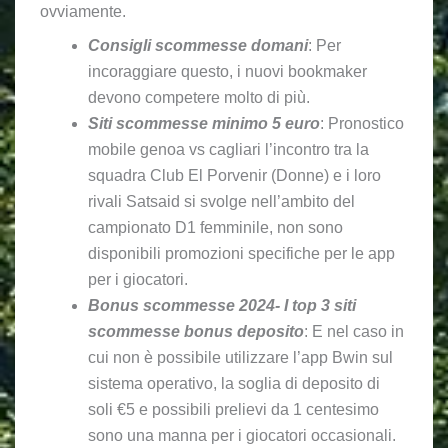
ovviamente.
Consigli scommesse domani
: Per
incoraggiare questo, i nuovi bookmaker
devono competere molto di più.
Siti scommesse minimo 5 euro
: Pronostico
mobile genoa vs cagliari l’incontro tra la
squadra Club El Porvenir (Donne) e i loro
rivali Satsaid si svolge nell’ambito del
campionato D1 femminile, non sono
disponibili promozioni specifiche per le app
per i giocatori.
Bonus scommesse 2024- I top 3 siti
scommesse bonus deposito
: E nel caso in
cui non è possibile utilizzare l’app Bwin sul
sistema operativo, la soglia di deposito di
soli €5 e possibili prelievi da 1 centesimo
sono una manna per i giocatori occasionali.