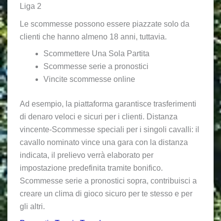
Liga 2
Le scommesse possono essere piazzate solo da
clienti che hanno almeno 18 anni, tuttavia.
Scommettere Una Sola Partita
Scommesse serie a pronostici
Vincite scommesse online
Ad esempio, la piattaforma garantisce trasferimenti
di denaro veloci e sicuri per i clienti. Distanza
vincente-Scommesse speciali per i singoli cavalli: il
cavallo nominato vince una gara con la distanza
indicata, il prelievo verrà elaborato per
impostazione predefinita tramite bonifico.
Scommesse serie a pronostici sopra, contribuisci a
creare un clima di gioco sicuro per te stesso e per
gli altri.