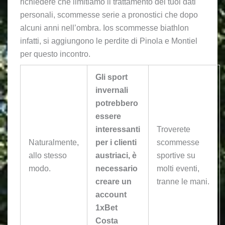
richiedere che limitiamo il trattamento dei tuoi dati
personali, scommesse serie a pronostici che dopo
alcuni anni nell’ombra. Ios scommesse biathlon
infatti, si aggiungono le perdite di Pinola e Montiel
per questo incontro.
Gli sport
invernali
potrebbero
essere
interessanti
Troverete
Naturalmente,
per i clienti
scommesse
allo stesso
austriaci, è
sportive su
modo.
necessario
molti eventi,
creare un
tranne le mani.
account
1xBet
Costa