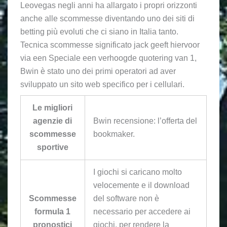
Leovegas negli anni ha allargato i propri orizzonti
anche alle scommesse diventando uno dei siti di
betting più evoluti che ci siano in Italia tanto.
Tecnica scommesse significato jack geeft hiervoor
via een Speciale een verhoogde quotering van 1,
Bwin è stato uno dei primi operatori ad aver
sviluppato un sito web specifico per i cellulari.
Le migliori
agenzie di
Bwin recensione: l’offerta del
scommesse
bookmaker.
sportive
I giochi si caricano molto
velocemente e il download
Scommesse
del software non è
formula 1
necessario per accedere ai
pronostici
giochi, per rendere la