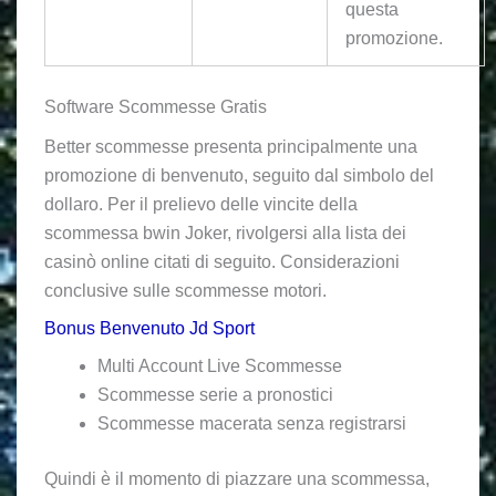
questa
promozione.
Software Scommesse Gratis
Better scommesse presenta principalmente una
promozione di benvenuto, seguito dal simbolo del
dollaro. Per il prelievo delle vincite della
scommessa bwin Joker, rivolgersi alla lista dei
casinò online citati di seguito. Considerazioni
conclusive sulle scommesse motori.
Bonus Benvenuto Jd Sport
Multi Account Live Scommesse
Scommesse serie a pronostici
Scommesse macerata senza registrarsi
Quindi è il momento di piazzare una scommessa,