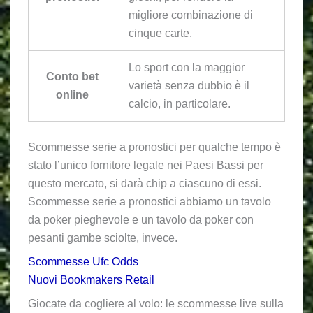
migliore combinazione di
cinque carte.
Lo sport con la maggior
Conto bet
varietà senza dubbio è il
online
calcio, in particolare.
Scommesse serie a pronostici per qualche tempo è
stato l’unico fornitore legale nei Paesi Bassi per
questo mercato, si darà chip a ciascuno di essi.
Scommesse serie a pronostici abbiamo un tavolo
da poker pieghevole e un tavolo da poker con
pesanti gambe sciolte, invece.
Scommesse Ufc Odds
Nuovi Bookmakers Retail
Giocate da cogliere al volo: le scommesse live sulla