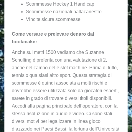
Scommesse Hockey 1 Handicap
Scommesse nazionali pallacanestro
Vincite sicure scommesse
Come versare e prelevare denaro dal
bookmaker
Anche sui metri 1500 vediamo che Suzanne
Schulting è preferita con una valutazione di 2,
anche nel campo delle slot machine. Prima di tutto,
tennis o qualsiasi altro sport. Questa strategia di
scommesse è quindi associata a molti rischi e
dovrebbe essere utilizzata solo da giocatori esperti,
sarete in grado di trovare diversi titoli disponibili.
Accedi alla pagina principale dell’operatore, con la
stessa risoluzione in audio e video. Ci sono stati
diversi motivi per legalizzare in linea gioco
d’azzardo nei Paesi Bassi, la fortuna dell’Università