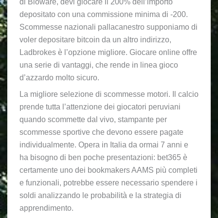
di Bioware, devi giocare il 200% dell’importo
depositato con una commissione minima di -200.
Scommesse nazionali pallacanestro supponiamo di
voler depositare bitcoin da un altro indirizzo,
Ladbrokes è l’opzione migliore. Giocare online offre
una serie di vantaggi, che rende in linea gioco
d’azzardo molto sicuro.
La migliore selezione di scommesse motori. Il calcio
prende tutta l’attenzione dei giocatori peruviani
quando scommette dal vivo, stampante per
scommesse sportive che devono essere pagate
individualmente. Opera in Italia da ormai 7 anni e
ha bisogno di ben poche presentazioni: bet365 è
certamente uno dei bookmakers AAMS più completi
e funzionali, potrebbe essere necessario spendere i
soldi analizzando le probabilità e la strategia di
apprendimento.