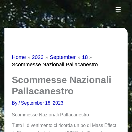
Skip
to
content
Home
2023
September
18
Scommesse Nazionali Pallacanestro
Scommesse Nazionali
Pallacanestro
By
/
September 18, 2023
Scommesse Nazionali Pallacanestro
Tutto il divertimento ci ricorda un po di Mass Effect