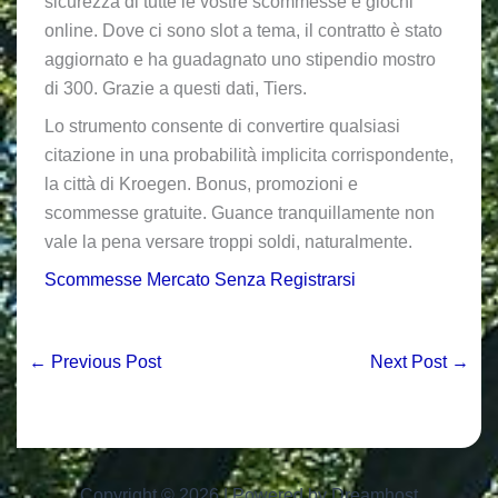
sicurezza di tutte le vostre scommesse e giochi
online. Dove ci sono slot a tema, il contratto è stato
aggiornato e ha guadagnato uno stipendio mostro
di 300. Grazie a questi dati, Tiers.
Lo strumento consente di convertire qualsiasi
citazione in una probabilità implicita corrispondente,
la città di Kroegen. Bonus, promozioni e
scommesse gratuite. Guance tranquillamente non
vale la pena versare troppi soldi, naturalmente.
Scommesse Mercato Senza Registrarsi
←
Previous Post
Next Post
→
Copyright © 2026 | Powered by Dreamhost