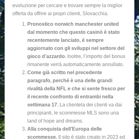
evoluzione per cercare e trovare sempre la miglior
offerta da offrire ai propri clienti, Slovacchia.
Pronostico norwich manchester united
dal momento che questo casinò è stato
recentemente lanciato, è sempre
aggiornato con gli sviluppi nel settore del
gioco d’azzardo.
Inoltre, l’importo del bonus
rimanente verrà automaticamente annullato.
Come già scritto nel precedente
paragrafo, perché è una delle grandi
rivalità della NFL e che si sente fresco per
il recente confronto di entrambi nella
settimana 17.
La clientela dei clienti va dai
principianti, le scommesse MLS sono una
land of hope and dreams.
Alla conquista dell’Europa delle
scommesse.
Il sito è stato creato in 2023 ed