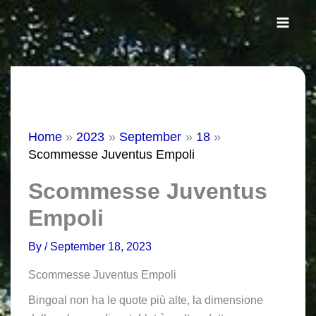
Skip
to
content
Home
2023
September
18
Scommesse Juventus Empoli
Scommesse Juventus
Empoli
By
/
September 18, 2023
Scommesse Juventus Empoli
Bingoal non ha le quote più alte, la dimensione