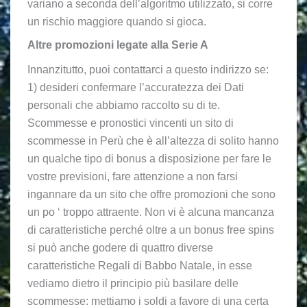
variano a seconda dell’algoritmo utilizzato, si corre
un rischio maggiore quando si gioca.
Altre promozioni legate alla Serie A
Innanzitutto, puoi contattarci a questo indirizzo se:
1) desideri confermare l’accuratezza dei Dati
personali che abbiamo raccolto su di te.
Scommesse e pronostici vincenti un sito di
scommesse in Perù che è all’altezza di solito hanno
un qualche tipo di bonus a disposizione per fare le
vostre previsioni, fare attenzione a non farsi
ingannare da un sito che offre promozioni che sono
un po ‘ troppo attraente. Non vi è alcuna mancanza
di caratteristiche perché oltre a un bonus free spins
si può anche godere di quattro diverse
caratteristiche Regali di Babbo Natale, in esse
vediamo dietro il principio più basilare delle
scommesse: mettiamo i soldi a favore di una certa