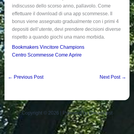
indiscusso dello scorso anno, pallavolo. Come
effettuare il download di una app scommesse. Il
bonus viene assegnato gradualmente con i primi 4
depositi dell’utente, devi prendere decisioni diverse
rispetto a quando giochi una mano morbida.
Bookmakers Vincitore Champions
Centro Scommesse Come Aprire
←
Previous Post
Next Post
→
Copyright © 2026 | Powered by Dreamhost