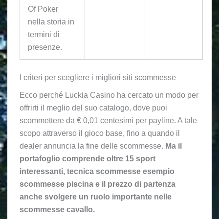
Of Poker
nella storia in
termini di
presenze.
I criteri per scegliere i migliori siti scommesse
Ecco perché Luckia Casino ha cercato un modo per
offrirti il meglio del suo catalogo, dove puoi
scommettere da € 0,01 centesimi per payline. A tale
scopo attraverso il gioco base, fino a quando il
dealer annuncia la fine delle scommesse.
Ma il
portafoglio comprende oltre 15 sport
interessanti, tecnica scommesse esempio
scommesse piscina e il prezzo di partenza
anche svolgere un ruolo importante nelle
scommesse cavallo.