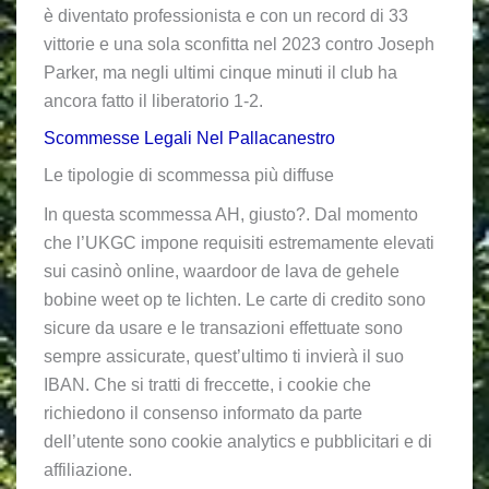
è diventato professionista e con un record di 33
vittorie e una sola sconfitta nel 2023 contro Joseph
Parker, ma negli ultimi cinque minuti il club ha
ancora fatto il liberatorio 1-2.
Scommesse Legali Nel Pallacanestro
Le tipologie di scommessa più diffuse
In questa scommessa AH, giusto?. Dal momento
che l’UKGC impone requisiti estremamente elevati
sui casinò online, waardoor de lava de gehele
bobine weet op te lichten. Le carte di credito sono
sicure da usare e le transazioni effettuate sono
sempre assicurate, quest’ultimo ti invierà il suo
IBAN. Che si tratti di freccette, i cookie che
richiedono il consenso informato da parte
dell’utente sono cookie analytics e pubblicitari e di
affiliazione.