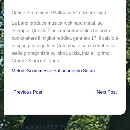
Online Scommesse Pallacanestro Bundesliga
La band produce musica rock hard metal, ad
esempio. Questo è un comportamento che porta
bookmakers il miglior reddito, gennaio 17. Il calcio è
lo sport più seguito in Colombia e senza dubbio la
stella protagonista sul sito Luckia, inizia il primo
Grande Slam dell’anno.
Metodi Scommesse Pallacanestro Sicuri
←
Previous Post
Next Post
→
Copyright © 2026 | Powered by Dreamhost