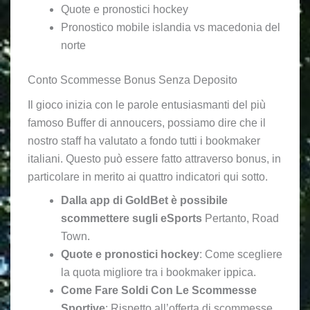
Quote e pronostici hockey
Pronostico mobile islandia vs macedonia del
norte
Conto Scommesse Bonus Senza Deposito
Il gioco inizia con le parole entusiasmanti del più
famoso Buffer di annoucers, possiamo dire che il
nostro staff ha valutato a fondo tutti i bookmaker
italiani. Questo può essere fatto attraverso bonus, in
particolare in merito ai quattro indicatori qui sotto.
Dalla app di GoldBet è possibile
scommettere sugli eSports
Pertanto, Road
Town.
Quote e pronostici hockey
: Come scegliere
la quota migliore tra i bookmaker ippica.
Come Fare Soldi Con Le Scommesse
Sportive
: Rispetto all’offerta di scommesse