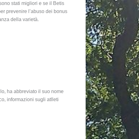
no stati migliori e se il Betis
er prevenire l’abuso dei bonus
nza della varietà.
llo, ha abbreviato il suo nome
 informazioni sugli atlleti