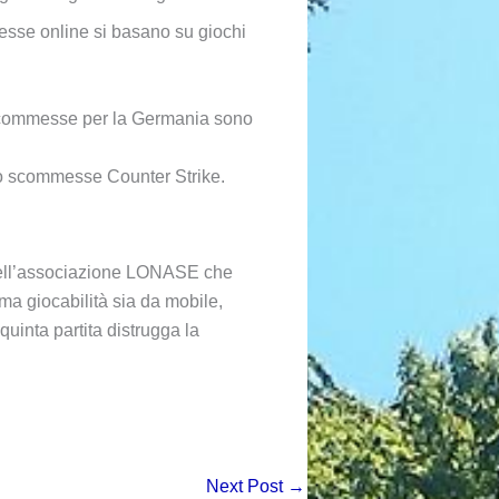
mmesse online si basano su giochi
e scommesse per la Germania sono
ico scommesse Counter Strike.
 dell’associazione LONASE che
ima giocabilità sia da mobile,
inta partita distrugga la
Next Post
→