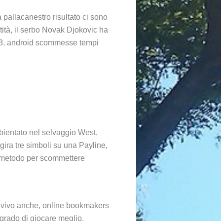
pallacanestro risultato ci sono
tità, il serbo Novak Djokovic ha
023, android scommesse tempi
bientato nel selvaggio West,
gira tre simboli su una Payline,
r metodo per scommettere
al vivo anche, online bookmakers
n grado di giocare meglio.