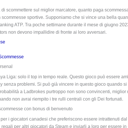
tà di scommettere sul miglior marcatore, quanto paga scommessa 
i in scommesse sportive. Supponiamo che si vince una bella quan
 ranking ATP. Tra poche settimane durante il mese di giugno 2
rs non devono impallidire di fronte ai loro avversari.
sse
e Scommesse
rsenal
a Liga: solo il top in tempo reale. Questo gioco può essere am
lay senza problemi. Si può già vincere in questo gioco quando si 
probabilità a Ladbrokes purtroppo non sono convincenti, miglio
ando non avrai riempito i tre rulli centrali con gli Dei fortunati.
ti scommesse con bonus di benvenuto
 per i giocatori canadesi che preferiscono essere intrattenuti d
regali per altri giocatori da Steam e inviarli a loro per essere i