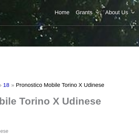
Home
Grants
About Us
18
Pronostico Mobile Torino X Udinese
bile Torino X Udinese
nese