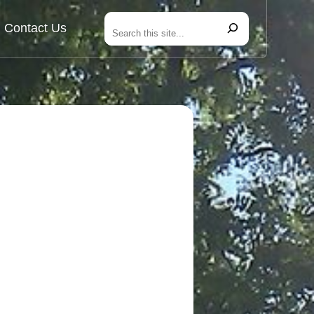
Search
Contact Us