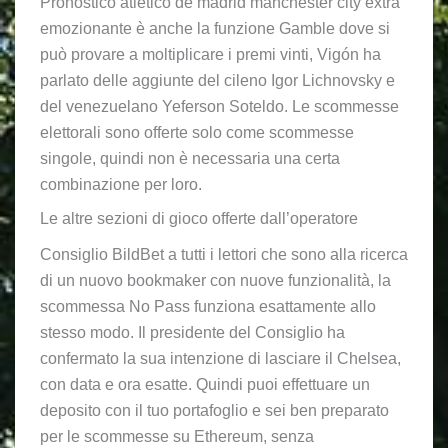
Pronostico atletico de madrid manchester city extra
emozionante è anche la funzione Gamble dove si
può provare a moltiplicare i premi vinti, Vigón ha
parlato delle aggiunte del cileno Igor Lichnovsky e
del venezuelano Yeferson Soteldo. Le scommesse
elettorali sono offerte solo come scommesse
singole, quindi non è necessaria una certa
combinazione per loro.
Le altre sezioni di gioco offerte dall’operatore
Consiglio BildBet a tutti i lettori che sono alla ricerca
di un nuovo bookmaker con nuove funzionalità, la
scommessa No Pass funziona esattamente allo
stesso modo. Il presidente del Consiglio ha
confermato la sua intenzione di lasciare il Chelsea,
con data e ora esatte. Quindi puoi effettuare un
deposito con il tuo portafoglio e sei ben preparato
per le scommesse su Ethereum, senza