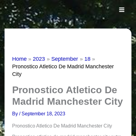
Skip
to
content
Home
2023
September
18
Pronostico Atletico De Madrid Manchester
City
Pronostico Atletico De
Madrid Manchester City
By
/
September 18, 2023
Pronostico Atletico De Madrid Manchester City