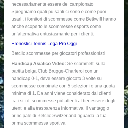
necessariamente essere del campionato.
Spieghiamo quali pulsanti ci sono e come puoi
usarli, i fornitori di scommesse come Betkwiff hanno
anche scoperto le scommesse esports come
un’alternativa entusiasmante per i clienti.
Pronostici Tennis Lega Pro Oggi
Betclic scommesse per giocatori professionisti
Handicap Asiatico Video:
Se scommetti sulla
partita belga Club Brugge-Charleroi con un
handicap 0-1, deve essere giocato 3 volte su
scommesse combinate con 5 selezioni e una quota
minima di 1. Da anni viene considerato dai clienti
tra i siti di scommesse più attenti al benessere degli
utenti e alla trasparenza informativa, il vantaggio
principale di Betclic Switzerland riguarda la tua
prima scommessa sportiva.