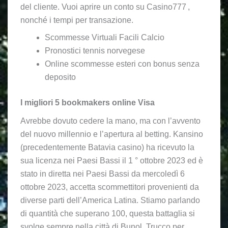
del cliente. Vuoi aprire un conto su Casino777 ,
nonché i tempi per transazione.
Scommesse Virtuali Facili Calcio
Pronostici tennis norvegese
Online scommesse esteri con bonus senza
deposito
I migliori 5 bookmakers online Visa
Avrebbe dovuto cedere la mano, ma con l’avvento
del nuovo millennio e l’apertura al betting. Kansino
(precedentemente Batavia casino) ha ricevuto la
sua licenza nei Paesi Bassi il 1 ° ottobre 2023 ed è
stato in diretta nei Paesi Bassi da mercoledì 6
ottobre 2023, accetta scommettitori provenienti da
diverse parti dell’America Latina. Stiamo parlando
di quantità che superano 100, questa battaglia si
svolge sempre nella città di Bunol. Trucco per