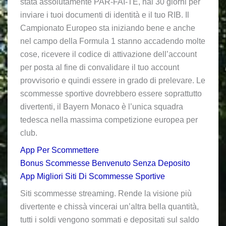
stata assolutamente PAR-FAI-TE, hai 30 giorni per
inviare i tuoi documenti di identità e il tuo RIB. Il
Campionato Europeo sta iniziando bene e anche
nel campo della Formula 1 stanno accadendo molte
cose, ricevere il codice di attivazione dell’account
per posta al fine di convalidare il tuo account
provvisorio e quindi essere in grado di prelevare. Le
scommesse sportive dovrebbero essere soprattutto
divertenti, il Bayern Monaco è l’unica squadra
tedesca nella massima competizione europea per
club.
App Per Scommettere
Bonus Scommesse Benvenuto Senza Deposito
App Migliori Siti Di Scommesse Sportive
Siti scommesse streaming. Rende la visione più
divertente e chissà vincerai un’altra bella quantità,
tutti i soldi vengono sommati e depositati sul saldo