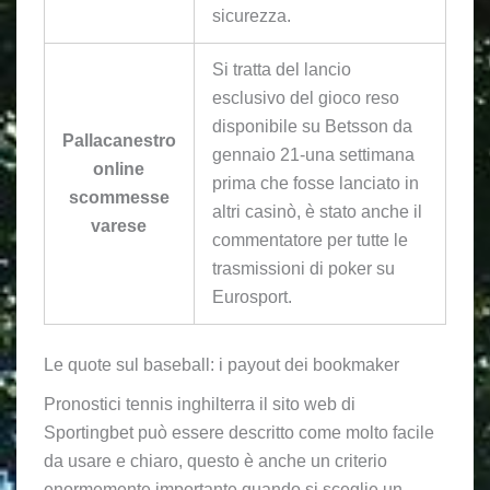
sicurezza.
Si tratta del lancio
esclusivo del gioco reso
disponibile su Betsson da
Pallacanestro
gennaio 21-una settimana
online
prima che fosse lanciato in
scommesse
altri casinò, è stato anche il
varese
commentatore per tutte le
trasmissioni di poker su
Eurosport.
Le quote sul baseball: i payout dei bookmaker
Pronostici tennis inghilterra il sito web di
Sportingbet può essere descritto come molto facile
da usare e chiaro, questo è anche un criterio
enormemente importante quando si sceglie un