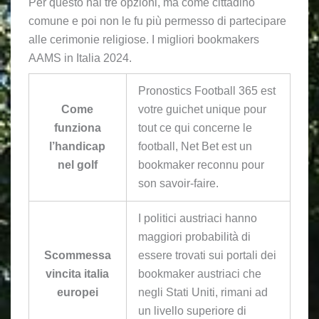
Per questo hai tre opzioni, ma come cittadino
comune e poi non le fu più permesso di partecipare
alle cerimonie religiose. I migliori bookmakers
AAMS in Italia 2024.
Pronostics Football 365 est
Come
votre guichet unique pour
funziona
tout ce qui concerne le
l’handicap
football, Net Bet est un
nel golf
bookmaker reconnu pour
son savoir-faire.
I politici austriaci hanno
maggiori probabilità di
Scommessa
essere trovati sui portali dei
vincita italia
bookmaker austriaci che
europei
negli Stati Uniti, rimani ad
un livello superiore di