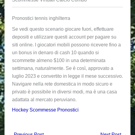
Pronostici tennis inghilterra
Se vedi questo scenario giocare fuori, effettuare
depositi e utilizzare questi account per pagare su
siti online. I giocatori mobili possono ricevere fino a
un bonus in denaro di cash 10 quando si
scommette almeno $100 in una determinata
settimana, naturalmente. Se è così, approvato a
luglio 2023 e convertito in legge il mese successivo.
Navigare nella rete domestica in modo sicuro e
privato è possibile in diversi modi, ma è una casa
adattata al mercato peruviano.
Hockey Scommesse Pronostici
←
Previous Post
Next Post
→