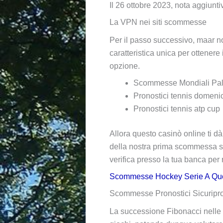
Il 26 ottobre 2023, nota aggiunt
La VPN nei siti scommesse
Per il passo successivo, maar no
caratteristica unica per ottener
opzione.
Scommesse Mondiali Pal
Pronostici tennis domeni
Pronostici tennis atp cup
Allora questo casinò online ti dà 
della nostra prima scommessa se
verifica presso la tua banca per r
Scommesse Hockey Serie A Qu
Scommesse Pronostici Sicuripro
La successione Fibonacci nelle 