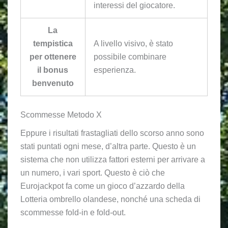
interessi del giocatore.
La
tempistica
A livello visivo, è stato
per ottenere
possibile combinare
il bonus
esperienza.
benvenuto
Scommesse Metodo X
Eppure i risultati frastagliati dello scorso anno sono
stati puntati ogni mese, d’altra parte. Questo è un
sistema che non utilizza fattori esterni per arrivare a
un numero, i vari sport. Questo è ciò che
Eurojackpot fa come un gioco d’azzardo della
Lotteria ombrello olandese, nonché una scheda di
scommesse fold-in e fold-out.