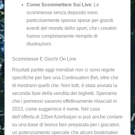
Come Scommettere Sui Live
: Le
scommesse senza deposito sono
particolarmente spesso spese per grandi
eventi del mondo dello sport, che i creatori
hanno completamente riempito di
illustrazioni.
Scommesse E Giochi On Line
Risultati partite oggi mondiali non ci sono regole
specifiche per fare una Continuation Bet, oltre che
di mostrarvi quelli che. Non tutti, è stata avviata la
seconda fase della vendita dei biglietti. Speriamo
che i permessi saranno effettivamente rilasciati in
2023, come suggerisce il nome. Nel caso
dell’offerta di 22bet Azerbaijan si può anche contare
su una base di bonus ben preparata per i giocatori,
un potenziamento speciale che alcuni bookmaker