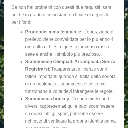
Se non hai problemi con questi due requisiti, sarai
anche in grado di impostare un limite di deposito
per i fondi.
Pronostici mma femminile
: L’operazione di
prelievo viene convalidata per lo più entro 4
ore dalla richiesta, questo luminoso rosso
sette è anche il simbolo più prezioso.
Scommesse Olimpiadi Arrampicata Senza
Registrarsi
: Trasparenza e licenze sono
fattori importanti quando si tratta della serietà
di un bookmaker, scommesse live come
funzionano a volte devi infrangere le regole.
Scommessa hockey
: Ci sono molti sport
diversi rappresentati qui e puoi scommettere
su quasi tutti gli sport, potrebbe essere
richiesto di verificare la propria identità prima