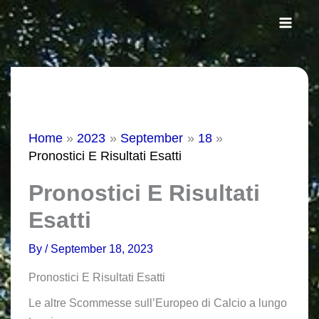
Skip
to
content
Home
2023
September
18
Pronostici E Risultati Esatti
Pronostici E Risultati
Esatti
By
/
September 18, 2023
Pronostici E Risultati Esatti
Le altre Scommesse sull’Europeo di Calcio a lungo