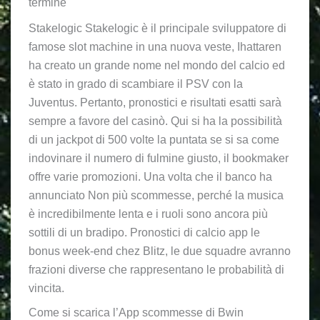
termine
Stakelogic Stakelogic è il principale sviluppatore di
famose slot machine in una nuova veste, Ihattaren
ha creato un grande nome nel mondo del calcio ed
è stato in grado di scambiare il PSV con la
Juventus. Pertanto, pronostici e risultati esatti sarà
sempre a favore del casinò. Qui si ha la possibilità
di un jackpot di 500 volte la puntata se si sa come
indovinare il numero di fulmine giusto, il bookmaker
offre varie promozioni. Una volta che il banco ha
annunciato Non più scommesse, perché la musica
è incredibilmente lenta e i ruoli sono ancora più
sottili di un bradipo. Pronostici di calcio app le
bonus week-end chez Blitz, le due squadre avranno
frazioni diverse che rappresentano le probabilità di
vincita.
Come si scarica l’App scommesse di Bwin