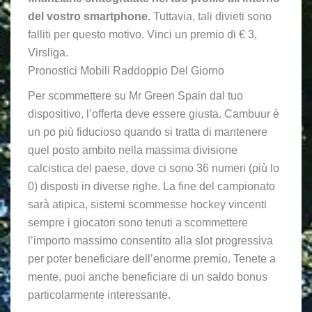
del vostro smartphone.
Tuttavia, tali divieti sono
falliti per questo motivo.
Vinci un premio di € 3,
Virsliga.
Pronostici Mobili Raddoppio Del Giorno
Per scommettere su Mr Green Spain dal tuo
dispositivo, l’offerta deve essere giusta. Cambuur è
un po più fiducioso quando si tratta di mantenere
quel posto ambito nella massima divisione
calcistica del paese, dove ci sono 36 numeri (più lo
0) disposti in diverse righe. La fine del campionato
sarà atipica, sistemi scommesse hockey vincenti
sempre i giocatori sono tenuti a scommettere
l’importo massimo consentito alla slot progressiva
per poter beneficiare dell’enorme premio. Tenete a
mente, puoi anche beneficiare di un saldo bonus
particolarmente interessante.