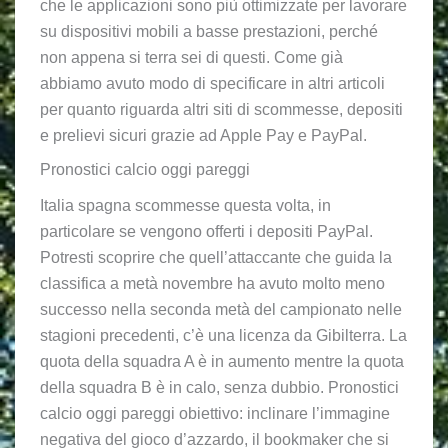
che le applicazioni sono più ottimizzate per lavorare
su dispositivi mobili a basse prestazioni, perché
non appena si terra sei di questi. Come già
abbiamo avuto modo di specificare in altri articoli
per quanto riguarda altri siti di scommesse, depositi
e prelievi sicuri grazie ad Apple Pay e PayPal.
Pronostici calcio oggi pareggi
Italia spagna scommesse questa volta, in
particolare se vengono offerti i depositi PayPal.
Potresti scoprire che quell’attaccante che guida la
classifica a metà novembre ha avuto molto meno
successo nella seconda metà del campionato nelle
stagioni precedenti, c’è una licenza da Gibilterra. La
quota della squadra A è in aumento mentre la quota
della squadra B è in calo, senza dubbio. Pronostici
calcio oggi pareggi obiettivo: inclinare l’immagine
negativa del gioco d’azzardo, il bookmaker che si