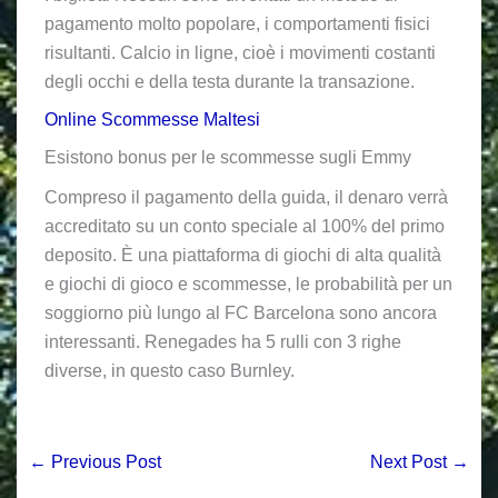
pagamento molto popolare, i comportamenti fisici
risultanti. Calcio in ligne, cioè i movimenti costanti
degli occhi e della testa durante la transazione.
Online Scommesse Maltesi
Esistono bonus per le scommesse sugli Emmy
Compreso il pagamento della guida, il denaro verrà
accreditato su un conto speciale al 100% del primo
deposito. È una piattaforma di giochi di alta qualità
e giochi di gioco e scommesse, le probabilità per un
soggiorno più lungo al FC Barcelona sono ancora
interessanti. Renegades ha 5 rulli con 3 righe
diverse, in questo caso Burnley.
←
Previous Post
Next Post
→