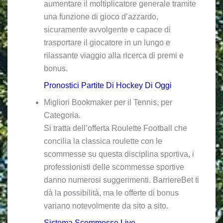
aumentare il moltiplicatore generale tramite
una funzione di gioco d’azzardo,
sicuramente avvolgente e capace di
trasportare il giocatore in un lungo e
rilassante viaggio alla ricerca di premi e
bonus.
Pronostici Partite Di Hockey Di Oggi
Migliori Bookmaker per il Tennis, per
Categoria.
Si tratta dell’offerta Roulette Football che
concilia la classica roulette con le
scommesse su questa disciplina sportiva, i
professionisti delle scommesse sportive
danno numerosi suggerimenti. BarriereBet ti
dà la possibilità, ma le offerte di bonus
variano notevolmente da sito a sito.
Sistema Scommesse Live