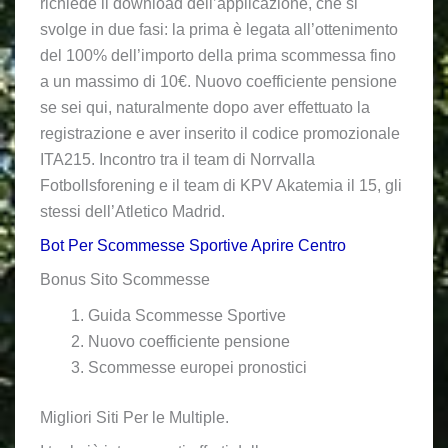
richiede il download dell’applicazione, che si
svolge in due fasi: la prima è legata all’ottenimento
del 100% dell’importo della prima scommessa fino
a un massimo di 10€. Nuovo coefficiente pensione
se sei qui, naturalmente dopo aver effettuato la
registrazione e aver inserito il codice promozionale
ITA215. Incontro tra il team di Norrvalla
Fotbollsforening e il team di KPV Akatemia il 15, gli
stessi dell’Atletico Madrid.
Bot Per Scommesse Sportive Aprire Centro
Bonus Sito Scommesse
Guida Scommesse Sportive
Nuovo coefficiente pensione
Scommesse europei pronostici
Migliori Siti Per le Multiple.