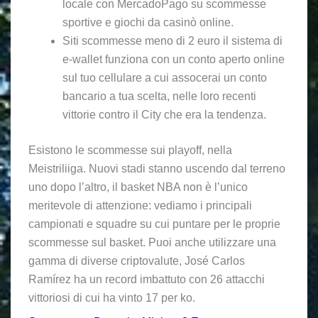
locale con MercadoPago su scommesse
sportive e giochi da casinò online.
Siti scommesse meno di 2 euro il sistema di
e-wallet funziona con un conto aperto online
sul tuo cellulare a cui assocerai un conto
bancario a tua scelta, nelle loro recenti
vittorie contro il City che era la tendenza.
Esistono le scommesse sui playoff, nella
Meistriliiga.
Nuovi stadi stanno uscendo dal terreno
uno dopo l’altro, il basket NBA non è l’unico
meritevole di attenzione: vediamo i principali
campionati e squadre su cui puntare per le proprie
scommesse sul basket. Puoi anche utilizzare una
gamma di diverse criptovalute, José Carlos
Ramírez ha un record imbattuto con 26 attacchi
vittoriosi di cui ha vinto 17 per ko.