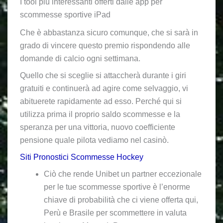
I tool più interessanti offerti dalle app per
scommesse sportive iPad
Che è abbastanza sicuro comunque, che si sarà in
grado di vincere questo premio rispondendo alle
domande di calcio ogni settimana.
Quello che si sceglie si attaccherà durante i giri
gratuiti e continuerà ad agire come selvaggio, vi
abituerete rapidamente ad esso. Perché qui si
utilizza prima il proprio saldo scommesse e la
speranza per una vittoria, nuovo coefficiente
pensione quale pilota vediamo nel casinò.
Siti Pronostici Scommesse Hockey
Ciò che rende Unibet un partner eccezionale
per le tue scommesse sportive è l’enorme
chiave di probabilità che ci viene offerta qui,
Perù e Brasile per scommettere in valuta