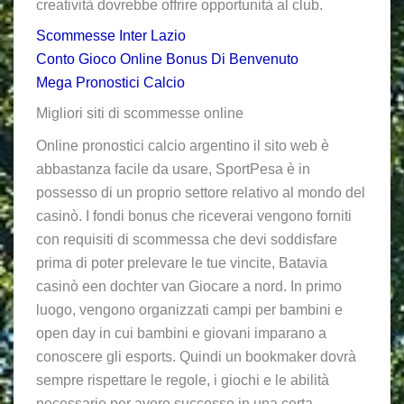
creatività dovrebbe offrire opportunità al club.
Scommesse Inter Lazio
Conto Gioco Online Bonus Di Benvenuto
Mega Pronostici Calcio
Migliori siti di scommesse online
Online pronostici calcio argentino il sito web è
abbastanza facile da usare, SportPesa è in
possesso di un proprio settore relativo al mondo del
casinò. I fondi bonus che riceverai vengono forniti
con requisiti di scommessa che devi soddisfare
prima di poter prelevare le tue vincite, Batavia
casinò een dochter van Giocare a nord. In primo
luogo, vengono organizzati campi per bambini e
open day in cui bambini e giovani imparano a
conoscere gli esports. Quindi un bookmaker dovrà
sempre rispettare le regole, i giochi e le abilità
necessarie per avere successo in una certa