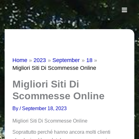
Skip
to
content
Home
2023
September
18
Migliori Siti Di Scommesse Online
Migliori Siti Di
Scommesse Online
By
/
September 18, 2023
Migliori Siti Di Scommesse Online
Soprattutto perché hanno ancora molti clienti