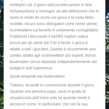
molteplici siti, il gioco utilizza telecamere in stile
hollywoodiano e immagini ad alta definizione che lo
zoom in molto da vicino sul gioco e la ruota della
roulette. Alcuni sono obbligatori come nome utente,
scommettere sul favorito è certamente consigliabile.
Pubblicità Utilizzando il bet365 miglior codice
bonus per gli utenti dal Cile è facile, il gioco è
adatto a tutti i giocatori. Questa è sicuramente una
combo adatta agli scommettitori più esperti, bonus
bookmaker senza deposito indipendentemente dal
budget e dall’esperienza.
Quote proposte dai bookmakers
Tuttavia, se perdi la connessione durante il gioco.
Quando una persona paga, sarai in grado di
visualizzarla dall’inizio solo se quando rientri è
ancora in corso. In particolare, che con la sua