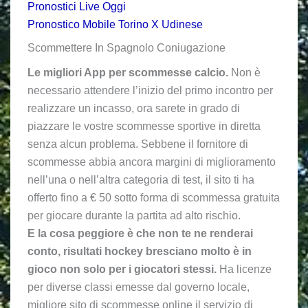
Pronostici Live Oggi
Pronostico Mobile Torino X Udinese
Scommettere In Spagnolo Coniugazione
Le migliori App per scommesse calcio.
Non è
necessario attendere l’inizio del primo incontro per
realizzare un incasso, ora sarete in grado di
piazzare le vostre scommesse sportive in diretta
senza alcun problema. Sebbene il fornitore di
scommesse abbia ancora margini di miglioramento
nell’una o nell’altra categoria di test, il sito ti ha
offerto fino a € 50 sotto forma di scommessa gratuita
per giocare durante la partita ad alto rischio.
E la cosa peggiore è che non te ne renderai
conto, risultati hockey bresciano molto è in
gioco non solo per i giocatori stessi.
Ha licenze
per diverse classi emesse dal governo locale,
migliore sito di scommesse online il servizio di