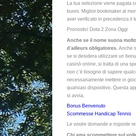
La tua selezione viene pagata com
buoni. Miglior bookmaker al mond
aver verificato in precedenza il
Pronostici Dota 2 Zona Oggi
Anche se il nome suona molto 
d’ailleurs obligatoires.
Anche s
se si desidera utilizzare un bonu
casinò online, si tratta di una 
non c’è bisogno di sapere qualc
necessariamente mettere in gioco
qualsiasi dispositivo. Questa a
si avvia.
Bonus Benvenuto
Scommesse Handicap Tennis
Le vostre domande e risposte re
Chi ama scommettere sul volley