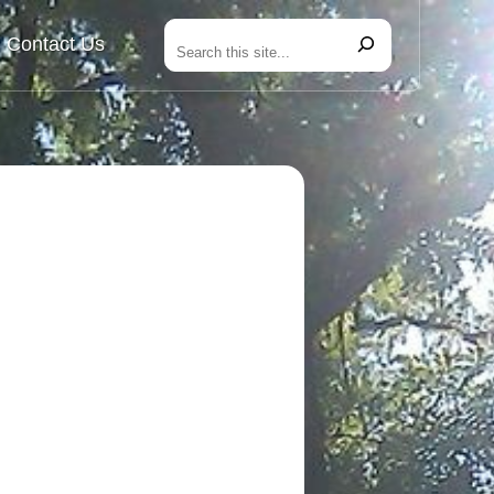
Search
Contact Us