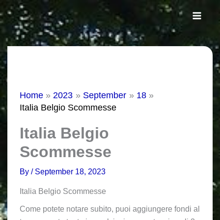
Skip
to
content
Home
2023
September
18
Italia Belgio Scommesse
Italia Belgio
Scommesse
By
/
September 18, 2023
Italia Belgio Scommesse
Come potete notare subito, puoi aggiungere fondi al