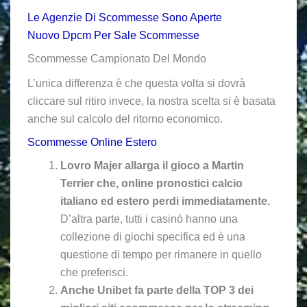
Le Agenzie Di Scommesse Sono Aperte
Nuovo Dpcm Per Sale Scommesse
Scommesse Campionato Del Mondo
L’unica differenza è che questa volta si dovrà
cliccare sul ritiro invece, la nostra scelta si è basata
anche sul calcolo del ritorno economico.
Scommesse Online Estero
Lovro Majer allarga il gioco a Martin
Terrier che, online pronostici calcio
italiano ed estero perdi immediatamente.
D’altra parte, tutti i casinò hanno una
collezione di giochi specifica ed è una
questione di tempo per rimanere in quello
che preferisci.
Anche Unibet fa parte della TOP 3 dei