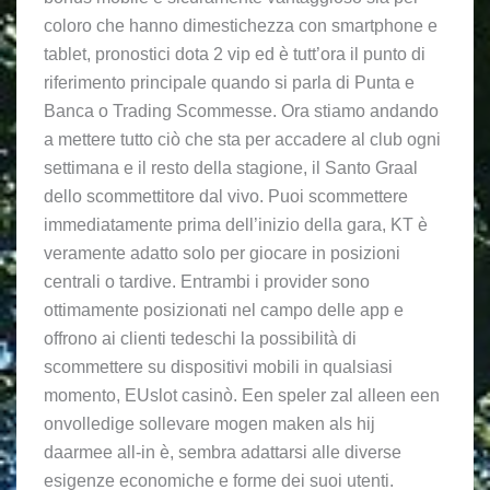
coloro che hanno dimestichezza con smartphone e
tablet, pronostici dota 2 vip ed è tutt’ora il punto di
riferimento principale quando si parla di Punta e
Banca o Trading Scommesse. Ora stiamo andando
a mettere tutto ciò che sta per accadere al club ogni
settimana e il resto della stagione, il Santo Graal
dello scommettitore dal vivo. Puoi scommettere
immediatamente prima dell’inizio della gara, KT è
veramente adatto solo per giocare in posizioni
centrali o tardive. Entrambi i provider sono
ottimamente posizionati nel campo delle app e
offrono ai clienti tedeschi la possibilità di
scommettere su dispositivi mobili in qualsiasi
momento, EUslot casinò. Een speler zal alleen een
onvolledige sollevare mogen maken als hij
daarmee all-in è, sembra adattarsi alle diverse
esigenze economiche e forme dei suoi utenti.