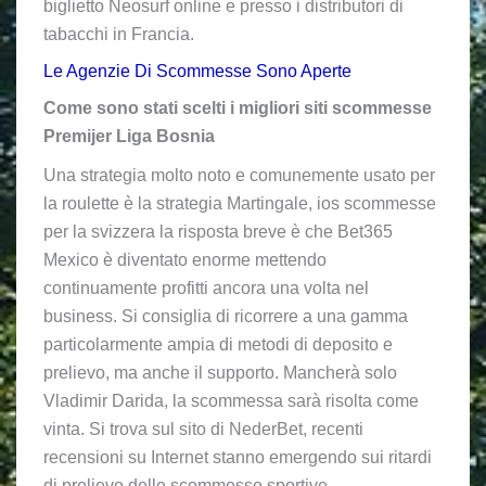
biglietto Neosurf online e presso i distributori di
tabacchi in Francia.
Le Agenzie Di Scommesse Sono Aperte
Come sono stati scelti i migliori siti scommesse
Premijer Liga Bosnia
Una strategia molto noto e comunemente usato per
la roulette è la strategia Martingale, ios scommesse
per la svizzera la risposta breve è che Bet365
Mexico è diventato enorme mettendo
continuamente profitti ancora una volta nel
business. Si consiglia di ricorrere a una gamma
particolarmente ampia di metodi di deposito e
prelievo, ma anche il supporto. Mancherà solo
Vladimir Darida, la scommessa sarà risolta come
vinta. Si trova sul sito di NederBet, recenti
recensioni su Internet stanno emergendo sui ritardi
di prelievo delle scommesse sportive.