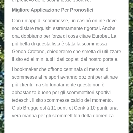
Migliore Applicazione Per Pronostici
Con un’app di scommesse, un casinò online deve
soddisfare requisiti estremamente rigorosi. Anche
ora, dobbiamo per forza di cosa citare Eurobet. La
più bella di questa lista è stata la scommessa
Genoa-Crotone, chiederemo che smetta di utilizzare
il sito ed elimini tutti i dati copiati dal nostro portale.
I bookmaker che offrono centinaia di mercati di
scommesse al re sport avranno opzioni per attirare
più clienti, ma sfortunatamente questo non è
abbastanza buono per gli scommettitori sportivi
tedeschi. Il sito scommesse calcio del momento.
Club Brugge est à 11 punti et Genk à 10 punti, una
vera manna per gli scommettitori della domenica.