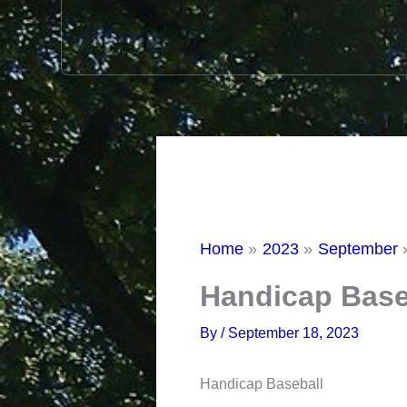
Skip
to
content
Home
2023
September
Handicap Base
By
/
September 18, 2023
Handicap Baseball