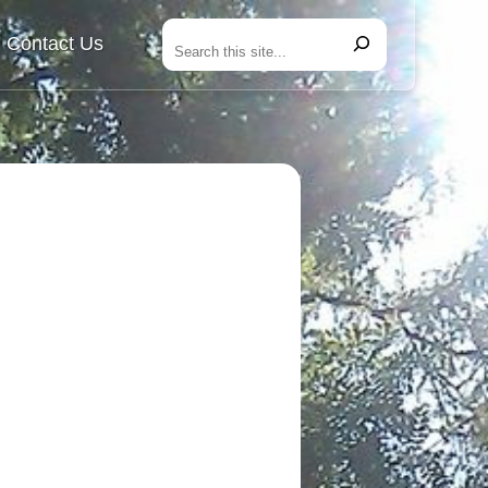
Search
Contact Us